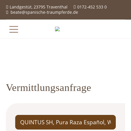
Landgestüt, 23795 Traventhal
0172-452 533 0

beate@spanische-traumpferde.de

Vermittlungsanfrage