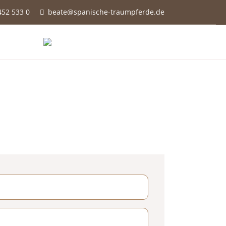
452 533 0
beate@spanische-traumpferde.de
