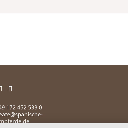
49 172 452 533 0
eate@spanische-
umpferde.de