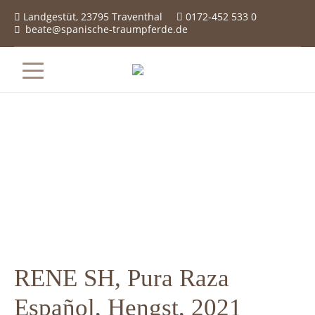
Landgestüt, 23795 Traventhal
0172-452 533 0

beate@spanische-traumpferde.de

RENE SH, Pura Raza
Español, Hengst, 2021