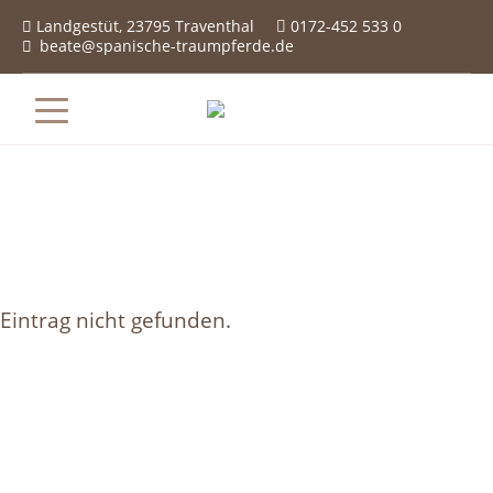
Landgestüt, 23795 Traventhal
0172-452 533 0

beate@spanische-traumpferde.de

Eintrag nicht gefunden.