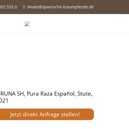
452 533 0
beate@spanische-traumpferde.de

Jetzt direkt Anfrage stellen!