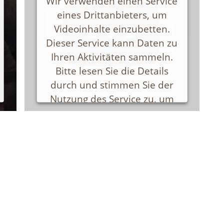
Wir verwenden einen Service
eines Drittanbieters, um
Powered by
Usercentrics Consent
Videoinhalte einzubetten.
Management Platform
Dieser Service kann Daten zu
Ihren Aktivitäten sammeln.
Bitte lesen Sie die Details
durch und stimmen Sie der
Nutzung des Service zu, um
dieses Video anzusehen.
Mehr Informationen
Akzeptieren
Powered by
Usercentrics Consent
Management Platform