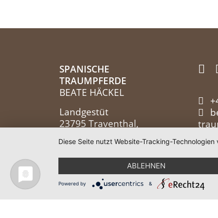
SPANISCHE
TRAUMPFERDE
BEATE HÄCKEL
+
Landgestüt
b
23795 Traventhal,
tra
Deutschland
Diese Seite nutzt Website-Tracking-Technologien 
ABLEHNEN
Impressum
|
Datenschutz
Powered by
&