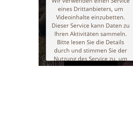
Wir verwenden einen Service
eines Drittanbieters, um
Powered by
Usercentrics Consent
Videoinhalte einzubetten.
Management Platform
Dieser Service kann Daten zu
Ihren Aktivitäten sammeln.
Bitte lesen Sie die Details
durch und stimmen Sie der
Nutzung des Service zu, um
dieses Video anzusehen.
Mehr Informationen
Akzeptieren
Powered by
Usercentrics Consent
Management Platform