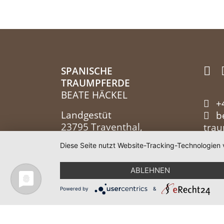
SPANISCHE
TRAUMPFERDE
BEATE HÄCKEL
+
Landgestüt
b
23795 Traventhal,
tra
Deutschland
Diese Seite nutzt Website-Tracking-Technologien 
ABLEHNEN
Impressum
|
Datenschutz
Powered by
&