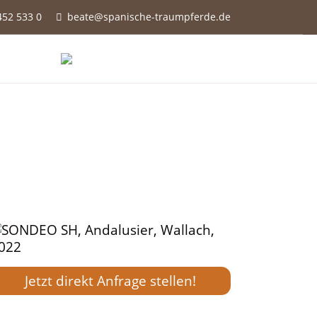
452 533 0
beate@spanische-traumpferde.de

Jetzt direkt Anfrage stellen!