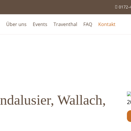
0172-

Über uns
Events
Traventhal
FAQ
Kontakt
alusier, Wallach,