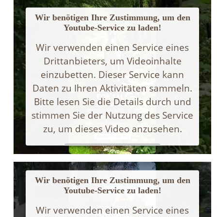
Wir benötigen Ihre Zustimmung, um den
Youtube-Service zu laden!
Wir verwenden einen Service eines
Drittanbieters, um Videoinhalte
einzubetten. Dieser Service kann
Daten zu Ihren Aktivitäten sammeln.
Bitte lesen Sie die Details durch und
stimmen Sie der Nutzung des Service
zu, um dieses Video anzusehen.
Mehr Informationen
Wir benötigen Ihre Zustimmung, um den
Akzeptieren
Youtube-Service zu laden!
Powered by
Usercentrics Consent Management
Wir verwenden einen Service eines
Platform