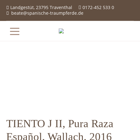
Landgestüt, 23795 Traventhal
0172-452 533 0

beate@spanische-traumpferde.de

TIENTO J II, Pura Raza
Español, Wallach, 2016